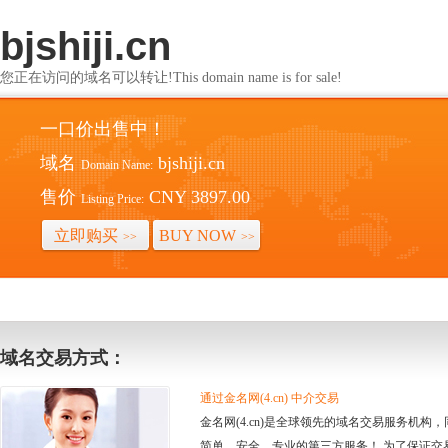
bjshiji.cn
您正在访问的域名可以转让!This domain name is for sale!
一口价出售中！
域名
bjshiji.cn
Domain Name:
售价
CNY 3897.00
Listing Price:
立即购买
BUY NOW
>>
>>
域名交易方式：
通过金名网(4.cn) 中介交易
金名网(4.cn)是全球领先的域名交易服务机
简单、安全、专业的第三方服务！ 为了保证交