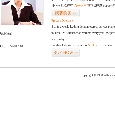
具体交易流程可
“点击这里”
查看或咨询support@
我要购买
>>
Process Overview:
4.cn is a world leading domain escrow service plat
million RMB transaction volume every year. We promi
联系我们
5 workdays.
For detailed process, you can
“visit here”
or contact
QQ：2726103981
BUY NOW
>>
Copyright © 1998 -2025 ww